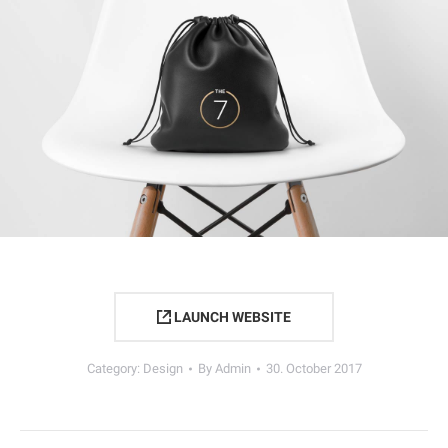
LAUNCH WEBSITE
Category:
Design
By
Admin
30. October 2017
Project